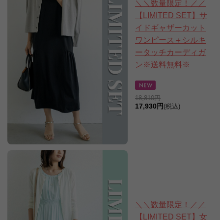
＼＼数量限定！／／
【LIMITED SET】サ
イドギャザーカット
ワンピース＋シルキ
ータッチカーディガ
ン※送料無料※
18,810円
17,930円
(税込)
＼＼数量限定！／／
【LIMITED SET】女