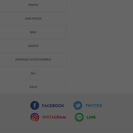
PANTS
ONE-PIECE
BAG
SHOES
FASHION ACCESSORIES
ALL
SALE