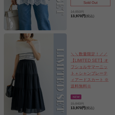
Sold Out
14,850円
13,970円
(税込)
＼＼数量限定！／／
【LIMITED SET】オ
フショルサマーニッ
ト＋シャンブレーテ
ィアードスカート ※
送料無料※
15,840円
13,970円
(税込)