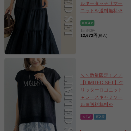
ルキータッチサマー
ニット※送料無料※
15,840円
12,672円
(税込)
＼＼数量限定！／／
【LIMITED SET】グ
リッターロゴニット
＋レースキャミソー
ル※送料無料※