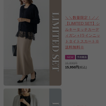
＼＼数量限定！／／
【LIMITED SET】シ
ルキータッチカーデ
ィガン＋Iラインニッ
トタイトスカート※
送料無料※
16,830円
15,950円
(税込)