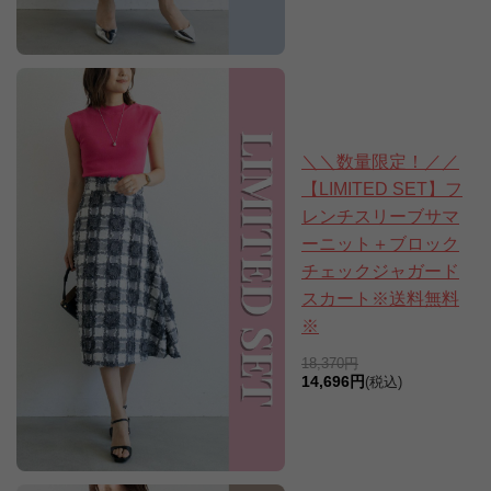
＼＼数量限定！／／
【LIMITED SET】フ
レンチスリーブサマ
ーニット＋ブロック
チェックジャガード
スカート※送料無料
※
18,370円
14,696円
(税込)