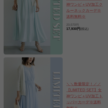
神ワンピ＋UV加工ク
ルーネックカーデ※
送料無料※
20,570円
17,930円
(税込)
＼＼数量限定！／／
【LIMITED SET】女
神ワンピ＋UV加工ト
ッパーカーデ※送料