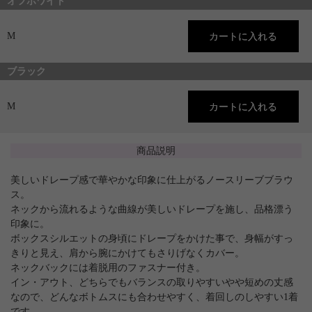
オフホワイト
M
ブラック
M
商品説明
美しいドレープ感で華やかな印象に仕上がるノースリーブブラウ
ス。
ネックから流れるような曲線が美しいドレープを施し、品格漂う
印象に。
ボックスシルエットの身頃にドレープをかけた事で、身幅がすっ
きりと見え、肩から腕にかけてもさりげなくカバー。
ネックバックには着脱用のファスナー付き。
イン・アウト、どちらでもバランスの取りやすいやや短めの丈感
なので、どんなボトムスにも合わせやすく、着回しのしやすい1着
です。