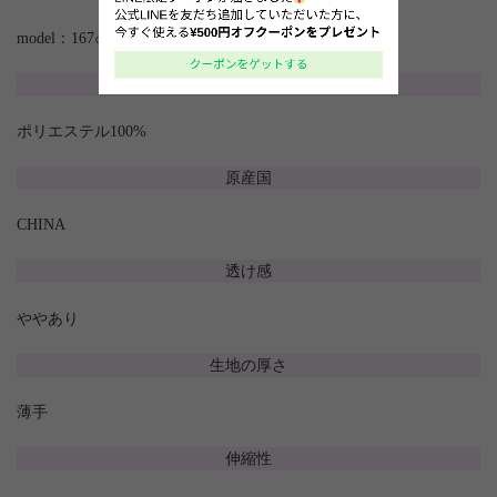
model：167㎝
素材
ポリエステル100%
原産国
CHINA
透け感
ややあり
生地の厚さ
薄手
伸縮性