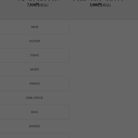
7,920円
3,900円
(税込)
(税込)
NEW
OUTER
TOPS
SKIRT
PANTS
ONE-PIECE
BAG
SHOES