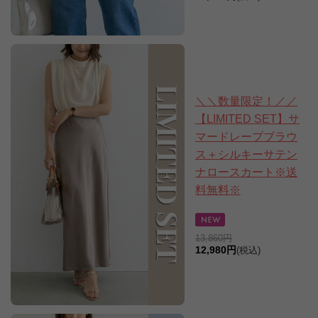
＼＼数量限定！／／
【LIMITED SET】サ
マードレープブラウ
ス＋シルキーサテン
ナロースカート※送
料無料※
13,860円
12,980円
(税込)