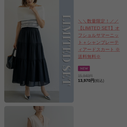
＼＼数量限定！／／
【LIMITED SET】オ
フショルサマーニッ
ト＋シャンブレーテ
ィアードスカート ※
送料無料※
15,840円
13,970円
(税込)