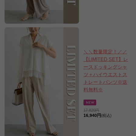
＼＼数量限定！／／
【LIMITED SET】レ
ースドッキングシャ
ツ＋ハイウエストス
トレートパンツ※送
料無料※
17,820円
16,940円
(税込)