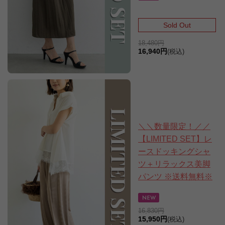
Sold Out
18,480円
16,940円
(税込)
＼＼数量限定！／／
【LIMITED SET】レ
ースドッキングシャ
ツ＋リラックス美脚
パンツ ※送料無料※
16,830円
15,950円
(税込)