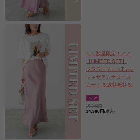
＼＼数量限定！／／
【LIMITED SET】
フラワーフォトTシャ
ツ＋サテンナロース
カート ※送料無料※
15,840円
14,960円
(税込)