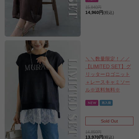
15,840円
14,960円
(税込)
＼＼数量限定！／／
【LIMITED SET】グ
リッターロゴニット
＋レースキャミソー
ル※送料無料※
Sold Out
14,850円
13,970円
(税込)