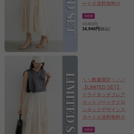
ート※送料無料※
18,810円
16,940円
(税込)
＼＼数量限定！／／
【LIMITED SET】
ドライタッチフレア
カットソー＋ナイロ
ンタックデザインス
カート※送料無料※