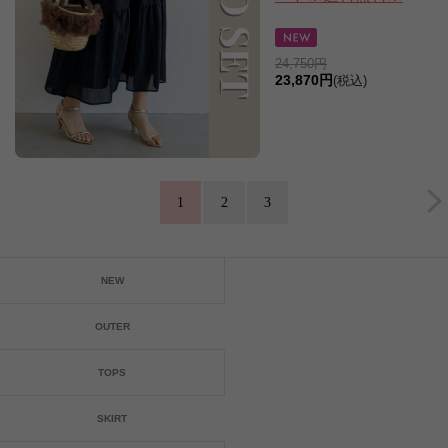
24,750円
23,870円
(税込)
1
2
3
NEW
OUTER
TOPS
SKIRT