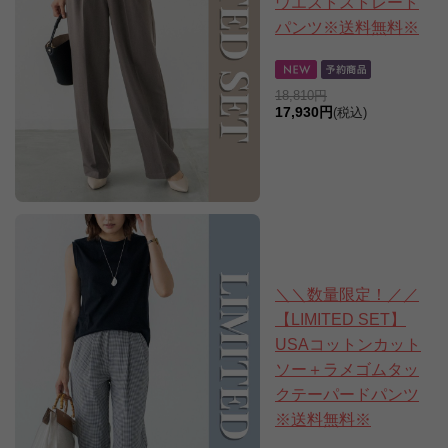
ウエストストレート
パンツ※送料無料※
18,810円
17,930円
(税込)
＼＼数量限定！／／
【LIMITED SET】
USAコットンカット
ソー＋ラメゴムタッ
クテーパードパンツ
※送料無料※