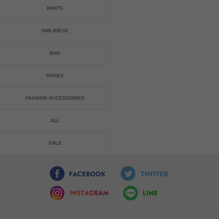
PANTS
ONE-PIECE
BAG
SHOES
FASHION ACCESSORIES
ALL
SALE