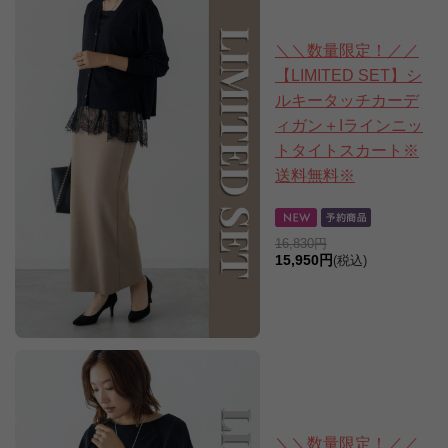
＼＼数量限定！／／
【LIMITED SET】シ
ルキータッチカーデ
ィガン＋Iラインニッ
トタイトスカート※
送料無料※
16,830円
15,950円
(税込)
＼＼数量限定！／／