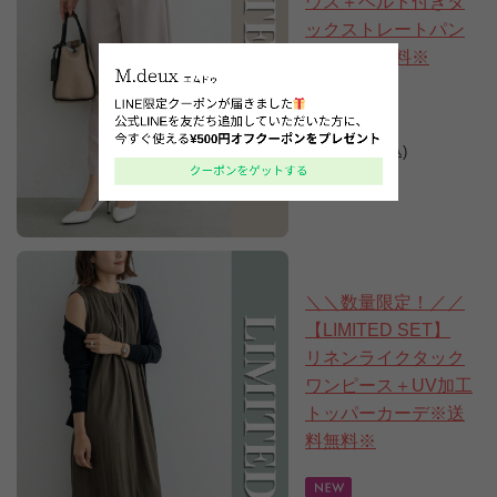
ウス＋ベルト付きタ
ックストレートパン
ツ※送料無料※
18,920円
16,940円
(税込)
＼＼数量限定！／／
【LIMITED SET】
リネンライクタック
ワンピース＋UV加工
トッパーカーデ※送
料無料※