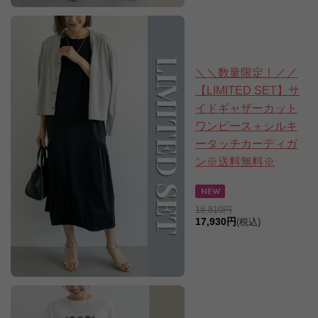
＼＼数量限定！／／
【LIMITED SET】サ
イドギャザーカット
ワンピース＋シルキ
ータッチカーディガ
ン※送料無料※
18,810円
17,930円
(税込)