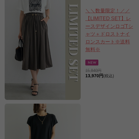
＼＼数量限定！／／
【LIMITED SET】レ
ースデザインロゴTシ
ャツ＋ドロストナイ
ロンスカート※送料
無料※
15,840円
13,970円
(税込)