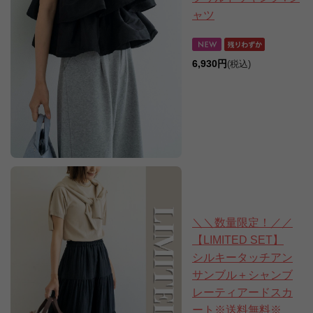
ャツ
6,930円
(税込)
＼＼数量限定！／／
【LIMITED SET】
シルキータッチアン
サンブル＋シャンブ
レーティアードスカ
ート※送料無料※