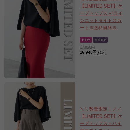
【LIMITED SET】ケ
ープトップス＋Iライ
ンニットタイトスカ
ート※送料無料※
17,820円
16,940円
(税込)
＼＼数量限定！／／
【LIMITED SET】ケ
ープトップス＋ハイ