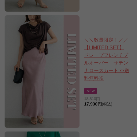
＼＼数量限定！／／
【LIMITED SET】
ドレープフレンチプ
ルオーバー＋サテン
ナロースカート ※送
料無料※
18,810円
17,930円
(税込)