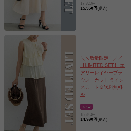
17,820円
15,950円
(税込)
＼＼数量限定！／／
【LIMITED SET】 エ
アリーレイヤーブラ
ウス＋カットIライン
スカート※送料無料
※
15,840円
14,960円
(税込)