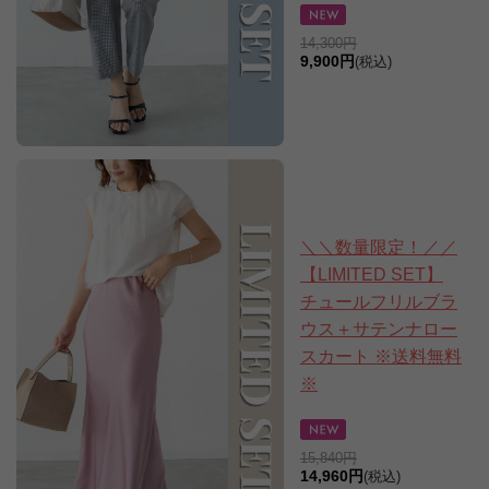
14,300円
9,900円
(税込)
＼＼数量限定！／／
【LIMITED SET】
チュールフリルブラ
ウス＋サテンナロー
スカート ※送料無料
※
15,840円
14,960円
(税込)