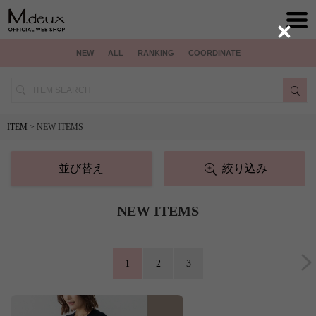
Close
NEW
ALL
RANKING
COORDINATE
ITEM
> NEW ITEMS
並び替え
絞り込み
NEW ITEMS
1
2
3