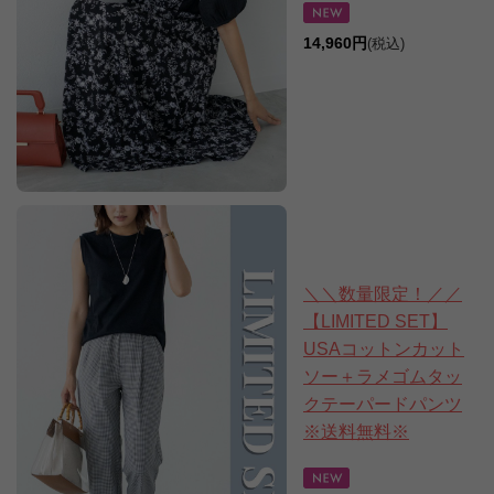
14,960円
(税込)
＼＼数量限定！／／
【LIMITED SET】
USAコットンカット
ソー＋ラメゴムタッ
クテーパードパンツ
※送料無料※