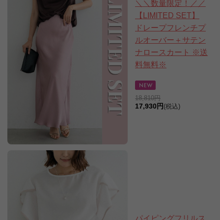
＼＼数量限定！／／
【LIMITED SET】
ドレープフレンチプ
ルオーバー＋サテン
ナロースカート ※送
料無料※
18,810円
17,930円
(税込)
パイピングフリルス