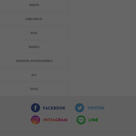
PANTS
ONE-PIECE
BAG
SHOES
FASHION ACCESSORIES
ALL
SALE