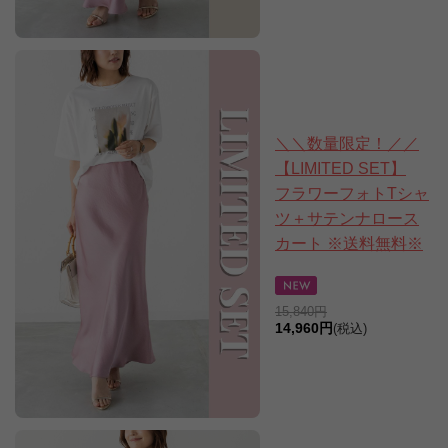
＼＼数量限定！／／
【LIMITED SET】
フラワーフォトTシャ
ツ＋サテンナロース
カート ※送料無料※
15,840円
14,960円
(税込)