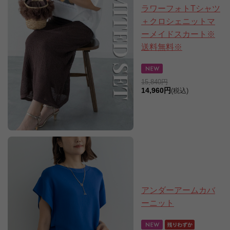
ラワーフォトTシャツ
＋クロシェニットマ
ーメイドスカート※
送料無料※
15,840円
14,960円
(税込)
アンダーアームカバ
ーニット