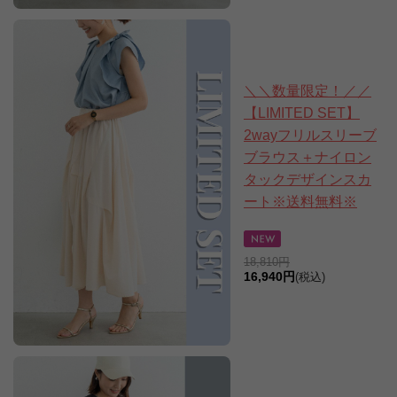
＼＼数量限定！／／
【LIMITED SET】
2wayフリルスリーブ
ブラウス＋ナイロン
タックデザインスカ
ート※送料無料※
18,810円
16,940円
(税込)