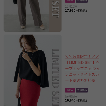
18,810円
17,930円
(税込)
＼＼数量限定！／／
【LIMITED SET】ケ
ープトップス＋Iライ
ンニットタイトスカ
ート※送料無料※
17,820円
16,940円
(税込)