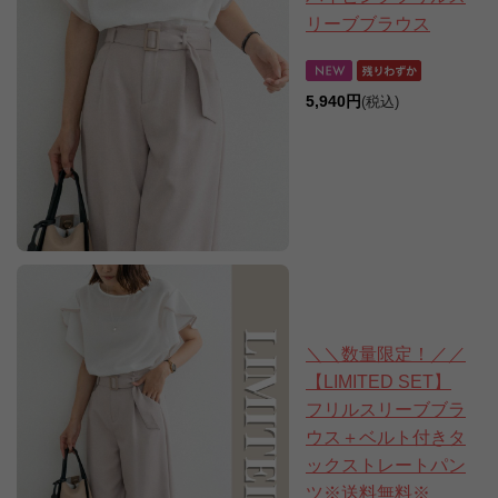
リーブブラウス
5,940円
(税込)
＼＼数量限定！／／
【LIMITED SET】
フリルスリーブブラ
ウス＋ベルト付きタ
ックストレートパン
ツ※送料無料※