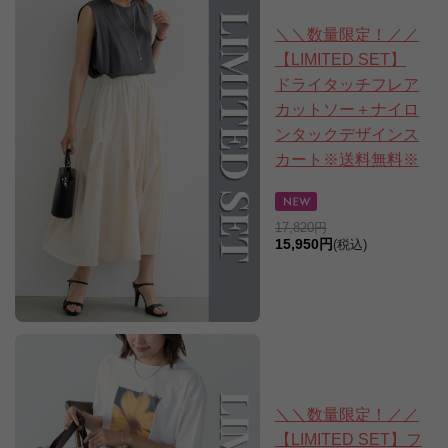
＼＼数量限定！／／
【LIMITED SET】
ドライタッチフレア
カットソー＋ナイロ
ンタックデザインス
カート※送料無料※
17,820円
15,950円
(税込)
＼＼数量限定！／／
【LIMITED SET】フ