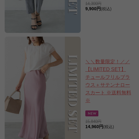
14,300円
9,900円
(税込)
＼＼数量限定！／／
【LIMITED SET】
チュールフリルブラ
ウス＋サテンナロー
スカート ※送料無料
※
15,840円
14,960円
(税込)