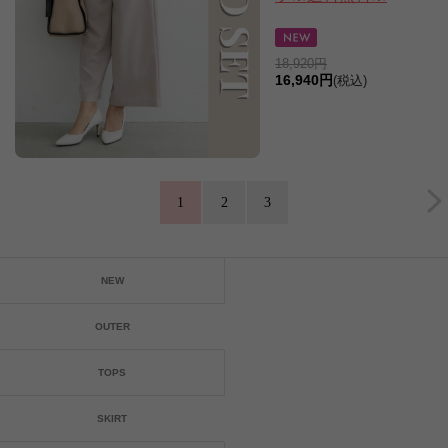
18,920円
16,940円
(税込)
1
2
3
NEW
OUTER
TOPS
SKIRT