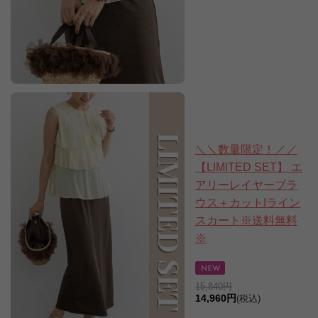
＼＼数量限定！／／
【LIMITED SET】 エ
アリーレイヤーブラ
ウス＋カットIライン
スカート※送料無料
※
15,840円
14,960円
(税込)