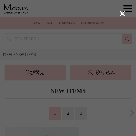
Close
NEW
ALL
RANKING
COORDINATE
ITEM
> NEW ITEMS
並び替え
絞り込み
NEW ITEMS
1
2
3