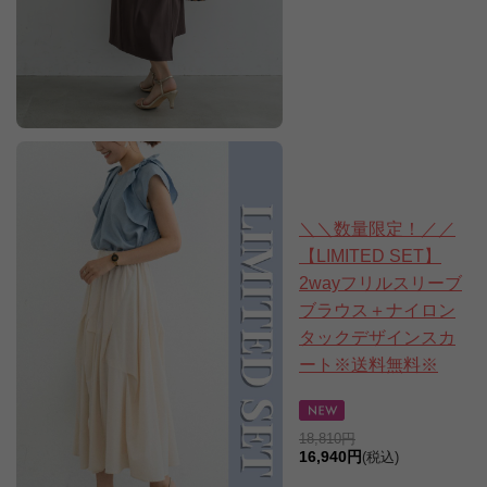
＼＼数量限定！／／
【LIMITED SET】
2wayフリルスリーブ
ブラウス＋ナイロン
タックデザインスカ
ート※送料無料※
18,810円
16,940円
(税込)