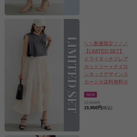
＼＼数量限定！／／
【LIMITED SET】
ドライタッチフレア
カットソー＋ナイロ
ンタックデザインス
カート※送料無料※
17,820円
15,950円
(税込)