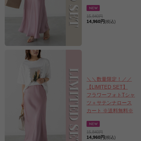
15,840円
14,960円
(税込)
＼＼数量限定！／／
【LIMITED SET】
フラワーフォトTシャ
ツ＋サテンナロース
カート ※送料無料※
15,840円
14,960円
(税込)