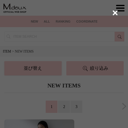
Close
NEW
ALL
RANKING
COORDINATE
ITEM
> NEW ITEMS
並び替え
絞り込み
NEW ITEMS
1
2
3