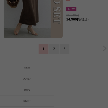
15,840円
14,960円
(税込)
1
2
3
NEW
OUTER
TOPS
SKIRT