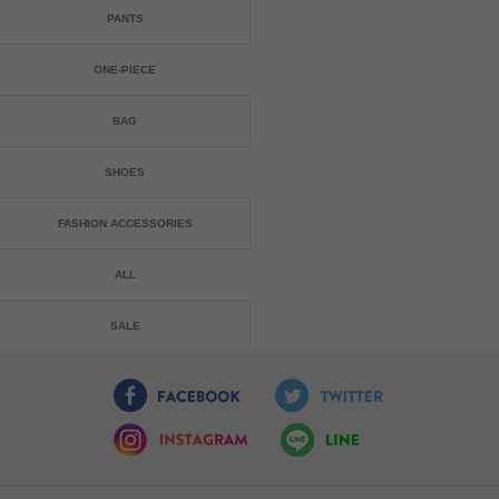
PANTS
ONE-PIECE
BAG
SHOES
FASHION ACCESSORIES
ALL
SALE