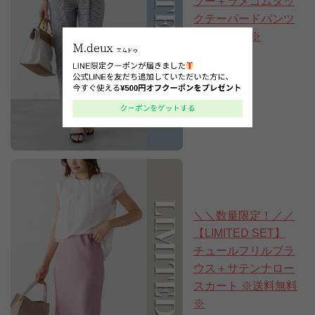
ソー＋ラメゴムタッ
クテーパードパンツ
※送料無料※
14,300円
9,900円
(税込)
＼＼数量限定！／／
【LIMITED SET】
チュールフリルブラ
ウス＋サテンナロー
スカート ※送料無料
※