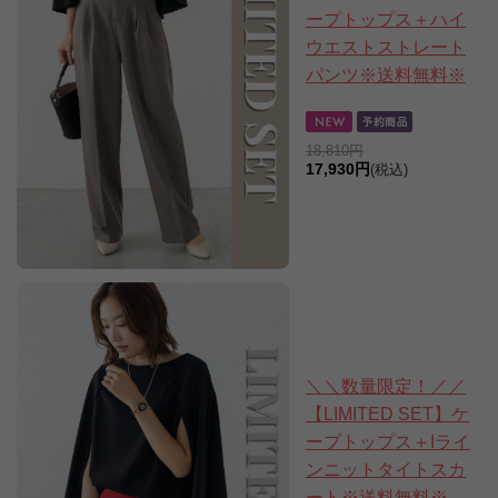
ープトップス＋ハイ
ウエストストレート
パンツ※送料無料※
18,810円
17,930円
(税込)
＼＼数量限定！／／
【LIMITED SET】ケ
ープトップス＋Iライ
ンニットタイトスカ
ート※送料無料※