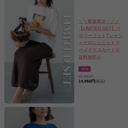
＼＼数量限定！／／
【LIMITED SET】フ
ラワーフォトTシャツ
＋クロシェニットマ
ーメイドスカート※
送料無料※
15,840円
14,960円
(税込)