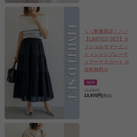
＼＼数量限定！／／
【LIMITED SET】オ
フショルサマーニッ
ト＋シャンブレーテ
ィアードスカート ※
送料無料※
15,840円
13,970円
(税込)