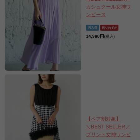
カシュクール女神ワ
ンピース
14,960円
(税込)
【ペア割対象】
＼BEST SELLER／
プリント女神ワンピ