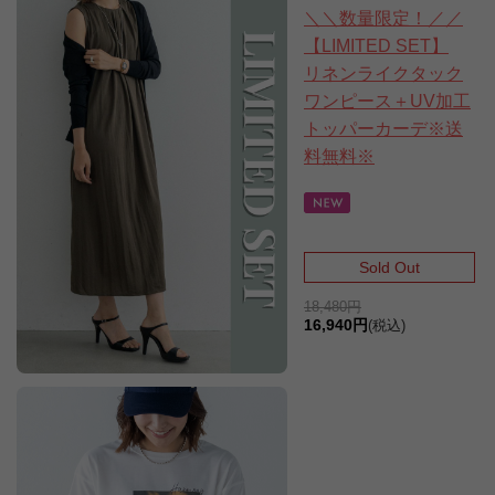
＼＼数量限定！／／
【LIMITED SET】
リネンライクタック
ワンピース＋UV加工
トッパーカーデ※送
料無料※
Sold Out
18,480円
16,940円
(税込)