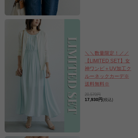
＼＼数量限定！／／
【LIMITED SET】女
神ワンピ＋UV加工ク
ルーネックカーデ※
送料無料※
20,570円
17,930円
(税込)