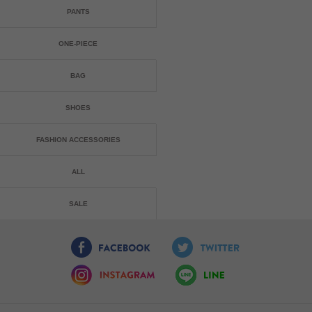
PANTS
ONE-PIECE
BAG
SHOES
FASHION ACCESSORIES
ALL
SALE