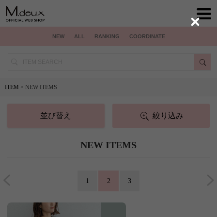
Close
NEW
ALL
RANKING
COORDINATE
ITEM
> NEW ITEMS
並び替え
絞り込み
NEW ITEMS
1
2
3