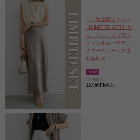
＼＼数量限定！／／
【LIMITED SET】サ
マードレープブラウ
ス＋シルキーサテン
ナロースカート※送
料無料※
13,860円
12,980円
(税込)