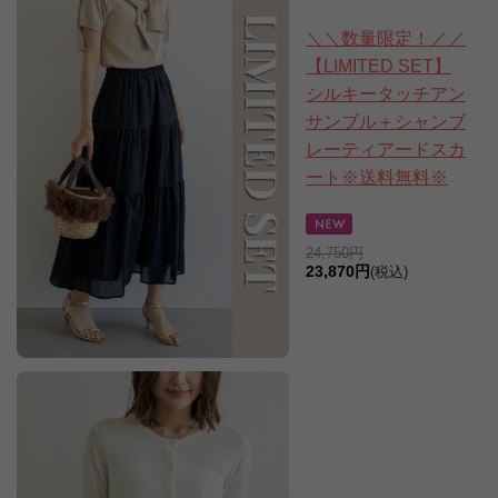
＼＼数量限定！／／
【LIMITED SET】
シルキータッチアン
サンブル＋シャンブ
レーティアードスカ
ート※送料無料※
24,750円
23,870円
(税込)