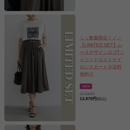
＼＼数量限定！／／
【LIMITED SET】レ
ースデザインロゴTシ
ャツ＋ドロストナイ
ロンスカート※送料
無料※
15,840円
13,970円
(税込)