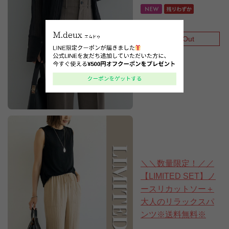
Sold Out
7,920円
(税込)
＼＼数量限定！／／
【LIMITED SET】ノ
ースリカットソー＋
大人のリラックスパ
ンツ※送料無料※