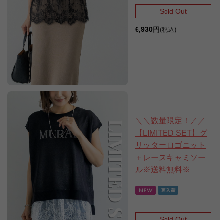
Sold Out
6,930円
(税込)
＼＼数量限定！／／
【LIMITED SET】グ
リッターロゴニット
＋レースキャミソー
ル※送料無料※
Sold Out