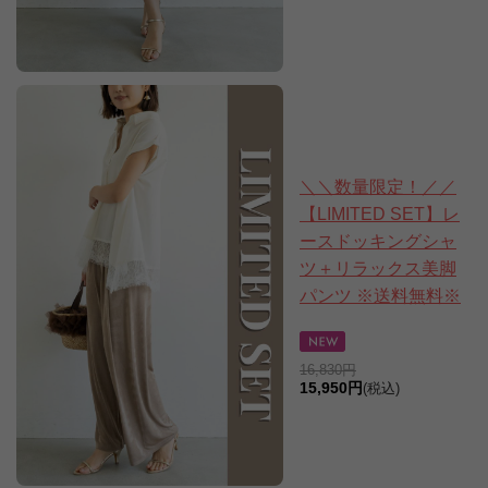
＼＼数量限定！／／
【LIMITED SET】レ
ースドッキングシャ
ツ＋リラックス美脚
パンツ ※送料無料※
16,830円
15,950円
(税込)