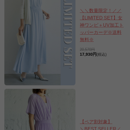
＼＼数量限定！／／
【LIMITED SET】女
神ワンピ＋UV加工ト
ッパーカーデ※送料
無料※
20,570円
17,930円
(税込)
【ペア割対象】
＼BEST SELLER／