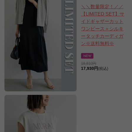
＼＼数量限定！／／
【LIMITED SET】サ
イドギャザーカット
ワンピース＋シルキ
ータッチカーディガ
ン※送料無料※
18,810円
17,930円
(税込)