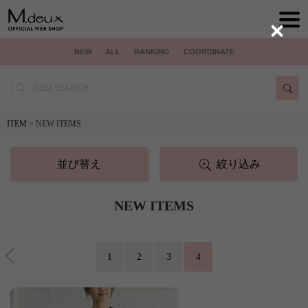
Close
NEW
ALL
RANKING
COORDINATE
ITEM
> NEW ITEMS
並び替え
絞り込み
NEW ITEMS
1
2
3
4