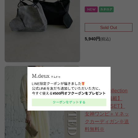
Sold Out
5,940円
(税込)
【Spring Collection
2026 vol.2掲載】
【LIMITED SET】
女神ワンピ＋Ｖネッ
クカーディガン※送
料無料※