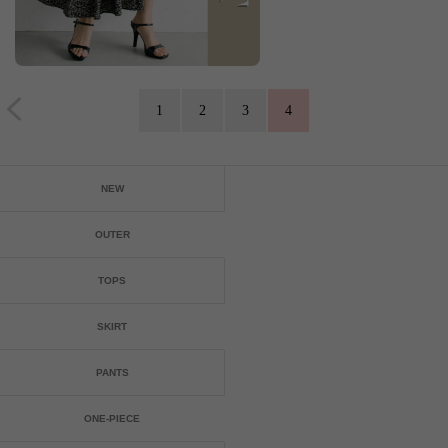
1
2
3
4
NEW
OUTER
TOPS
SKIRT
PANTS
ONE-PIECE