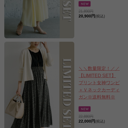
21,890円
20,900円
(税込)
＼＼数量限定！／／
【LIMITED SET】
プリント女神ワンピ
＋Ｖネックカーディ
ガン※送料無料※
22,880円
22,000円
(税込)